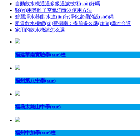
自動飲水機通過多級過濾技術(shù)好嗎
醫(yī)用等離子空氣消毒器使用方法
碧麗凈水器|對水進(jìn)行凈化處理的設(shè)備
租賃飲水機續(xù)費指南：提前多久準(zhǔn)備才合適
家用的飲水機該怎么選
福建華南實驗學(xué)校
福州第八中學(xué)
福鼎太姥山中學(xué)
福州中加學(xué)校