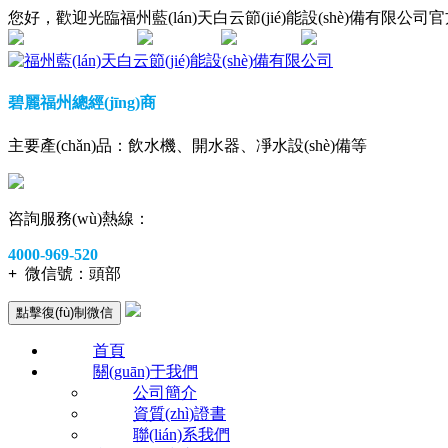
您好，歡迎光臨福州藍(lán)天白云節(jié)能設(shè)備有限公司官方
網(wǎng)站地圖
在線咨詢
手機查看
碧麗福州總經(jīng)商
主要產(chǎn)品：飲水機、開水器、凈水設(shè)備等
咨詢服務(wù)熱線：
4000-969-520
+
微信號：
頭部
點擊復(fù)制微信
首頁
關(guān)于我們
公司簡介
資質(zhì)證書
聯(lián)系我們