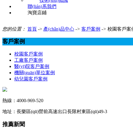
技術(shù)知識
聯(lián)系我們
淘寶店鋪
您的位置：
首頁
->
產(chǎn)品中心
->
客戶案例
->
校園客戶案
客戶案例
校園客戶案例
工廠客戶案例
醫(yī)院客戶案例
機關(guān)單位案例
幼兒園客戶案例
熱線：4000-969-520
地址：長樂區(qū)營前高速出口長限村東區(qū)49-3
推薦新聞