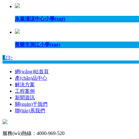
永泰清涼中心小學(xué)
長樂市洞江小學(xué)
1
2
3
>
網(wǎng)站首頁
產(chǎn)品中心
解決方案
工程案例
新聞資訊
關(guān)于我們
聯(lián)系我們
服務(wù)熱線：4000-969-520