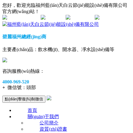
您好，歡迎光臨福州藍(lán)天白云節(jié)能設(shè)備有限公司
官方網(wǎng)站！
網(wǎng)站地圖
在線咨詢
手機(jī)查看
碧麗福州總經(jīng)商
主要產(chǎn)品：飲水機(jī)、開水器、凈水設(shè)備等
咨詢服務(wù)熱線：
4000-969-520
+
微信號：
頭部
點(diǎn)擊復(fù)制微信
首頁
關(guān)于我們
公司簡介
資質(zhì)證書