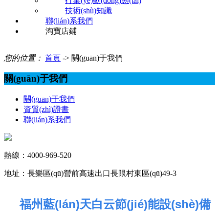
行業(yè)動(dòng)態(tài)
技術(shù)知識
聯(lián)系我們
淘寶店鋪
您的位置：
首頁
-> 關(guān)于我們
關(guān)于我們
關(guān)于我們
資質(zhì)證書
聯(lián)系我們
熱線：4000-969-520
地址：長樂區(qū)營前高速出口長限村東區(qū)49-3
福州藍(lán)天白云節(jié)能設(shè)備