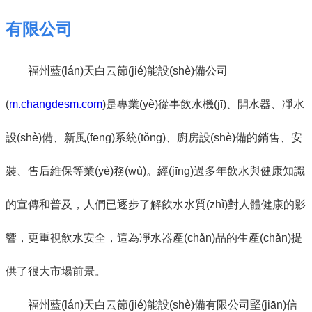
有限公司
福州藍(lán)天白云節(jié)能設(shè)備公司
(
m.changdesm.com
)是專業(yè)從事飲水機(jī)、開水器、凈水
設(shè)備、
新風(fēng)系統(tǒng)
、廚房設(shè)備的銷售、安
裝、售后維保等業(yè)務(wù)。經(jīng)過多年飲水與健康知識
的宣傳和普及，人們已逐步了解飲水水質(zhì)對人體健康的影
響，更重視飲水安全，這為凈水器產(chǎn)品的生產(chǎn)提
供了很大市場前景。
福州藍(lán)天白云節(jié)能設(shè)備有限公司堅(jiān)信