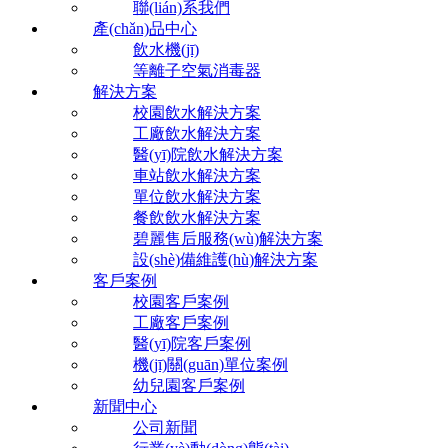
聯(lián)系我們
產(chǎn)品中心
飲水機(jī)
等離子空氣消毒器
解決方案
校園飲水解決方案
工廠飲水解決方案
醫(yī)院飲水解決方案
車站飲水解決方案
單位飲水解決方案
餐飲飲水解決方案
碧麗售后服務(wù)解決方案
設(shè)備維護(hù)解決方案
客戶案例
校園客戶案例
工廠客戶案例
醫(yī)院客戶案例
機(jī)關(guān)單位案例
幼兒園客戶案例
新聞中心
公司新聞