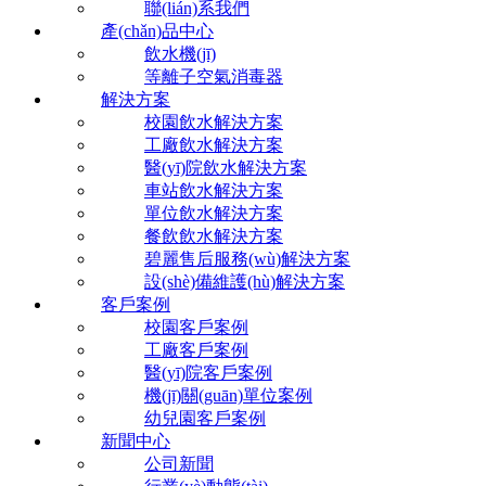
聯(lián)系我們
產(chǎn)品中心
飲水機(jī)
等離子空氣消毒器
解決方案
校園飲水解決方案
工廠飲水解決方案
醫(yī)院飲水解決方案
車站飲水解決方案
單位飲水解決方案
餐飲飲水解決方案
碧麗售后服務(wù)解決方案
設(shè)備維護(hù)解決方案
客戶案例
校園客戶案例
工廠客戶案例
醫(yī)院客戶案例
機(jī)關(guān)單位案例
幼兒園客戶案例
新聞中心
公司新聞