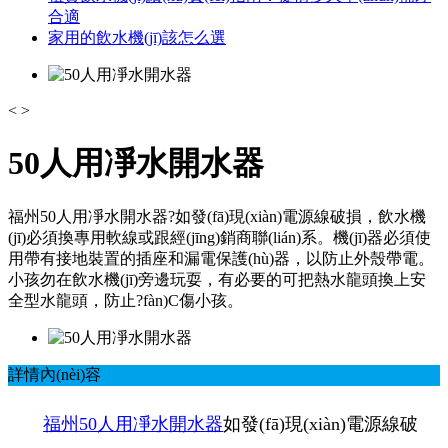
合適
家用的飲水機(jī)該怎么選
<
>
50人用凈水開水器
福州50人用凈水開水器?如發(fā)現(xiàn)電源線破損，飲水機
(jī)必須換專用軟線或跟經(jīng)銷商聯(lián)系。機(jī)器必須使
用帶有接地裝置的插座和漏電保護(hù)器，以防止外殼帶電。
小孩勿在飲水機(jī)旁邊玩耍，有必要的可把熱水龍頭換上安
全型水龍頭，防止?fàn)C傷小孩。
詳情內(nèi)容
福州50人用凈水開水器
如發(fā)現(xiàn)電源線破