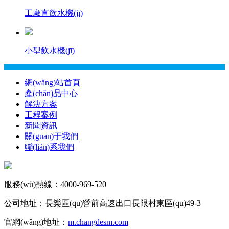
工廠直飲水機(jī)
小型飲水機(jī)
網(wǎng)站首頁
產(chǎn)品中心
解決方案
工程案例
新聞資訊
關(guān)于我們
聯(lián)系我們
服務(wù)熱線：4000-969-520
公司地址：長樂區(qū)營前高速出口長限村東區(qū)49-3
官網(wǎng)地址：
m.changdesm.com