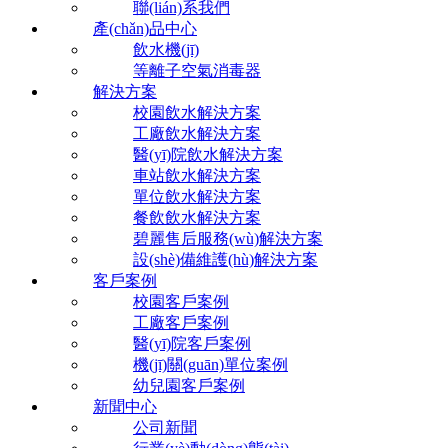
聯(lián)系我們
產(chǎn)品中心
飲水機(jī)
等離子空氣消毒器
解決方案
校園飲水解決方案
工廠飲水解決方案
醫(yī)院飲水解決方案
車站飲水解決方案
單位飲水解決方案
餐飲飲水解決方案
碧麗售后服務(wù)解決方案
設(shè)備維護(hù)解決方案
客戶案例
校園客戶案例
工廠客戶案例
醫(yī)院客戶案例
機(jī)關(guān)單位案例
幼兒園客戶案例
新聞中心
公司新聞