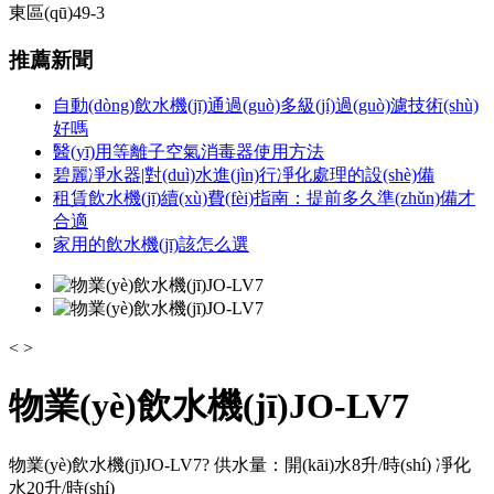
東區(qū)49-3
推薦新聞
自動(dòng)飲水機(jī)通過(guò)多級(jí)過(guò)濾技術(shù)
好嗎
醫(yī)用等離子空氣消毒器使用方法
碧麗凈水器|對(duì)水進(jìn)行凈化處理的設(shè)備
租賃飲水機(jī)續(xù)費(fèi)指南：提前多久準(zhǔn)備才
合適
家用的飲水機(jī)該怎么選
<
>
物業(yè)飲水機(jī)JO-LV7
物業(yè)飲水機(jī)JO-LV7? 供水量：開(kāi)水8升/時(shí) 凈化
水20升/時(shí)