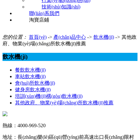
行業(yè)動(dòng)態(tài)
技術(shù)知識(shí)
聯(lián)系我們
淘寶店鋪
您的位置：
首頁(yè)
->
產(chǎn)品中心
->
飲水機(jī)
->
其他政
府、物業(yè)場(chǎng)所飲水機(jī)推薦
飲水機(jī)
餐飲飲水機(jī)
車站飲水機(jī)
會(huì)所飲水機(jī)
健身房飲水機(jī)
培訓(xùn)機(jī)構(gòu)飲水機(jī)
其他政府、物業(yè)場(chǎng)所飲水機(jī)推薦
熱線：4000-969-520
地址：長(zhǎng)樂(lè)區(qū)營(yíng)前高速出口長(zhǎng)限村